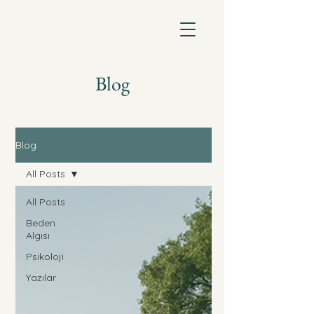
Meltem Şenocak
Klinik Psikolog
Blog
Blog
All Posts
All Posts
Beden
Algısı
Psikoloji
Yazılar