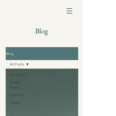
Meltem Şenocak
Klinik Psikolog
Blog
Blog
All Posts
All Posts
Beden
Algısı
Psikoloji
Yazılar