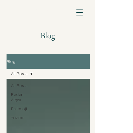
Meltem Şenocak
Klinik Psikolog
Blog
Blog
All Posts
All Posts
Beden
Algısı
Psikoloji
Yazılar